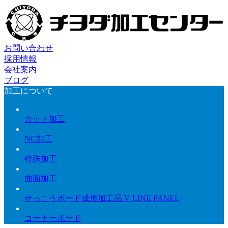
お問い合わせ
採用情報
会社案内
ブログ
加工について
カット加工
NC加工
特殊加工
曲面加工
せっこうボード成形加工品 V LINE PANEL
コーナーボード