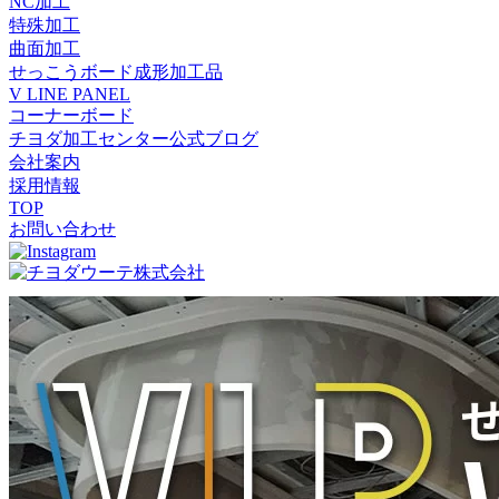
NC加工
特殊加工
曲面加工
せっこうボード成形加工品
V LINE PANEL
コーナーボード
チヨダ加工センター公式ブログ
会社案内
採用情報
TOP
お問い合わせ