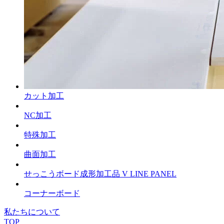
カット加工
NC加工
特殊加工
曲面加工
せっこうボード成形加工品 V LINE PANEL
コーナーボード
私たちについて
TOP