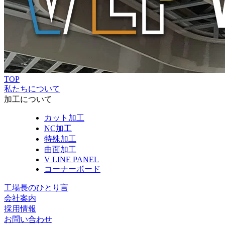
TOP
私たちについて
加工について
カット加工
NC加工
特殊加工
曲面加工
V LINE PANEL
コーナーボード
工場長のひとり言
会社案内
採用情報
お問い合わせ