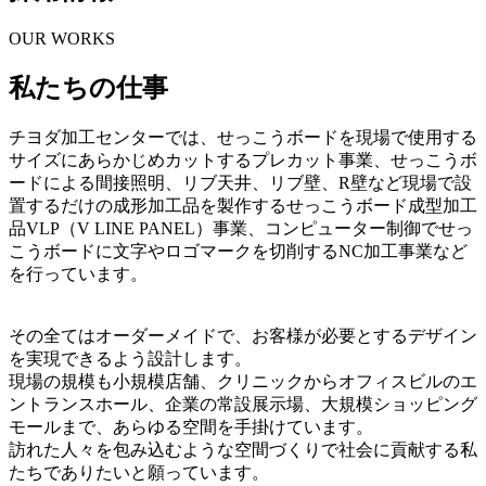
OUR WORKS
私たちの仕事
チヨダ加工センターでは、せっこうボードを現場で使用する
サイズにあらかじめカットするプレカット事業、せっこうボ
ードによる間接照明、リブ天井、リブ壁、R壁など現場で設
置するだけの成形加工品を製作するせっこうボード成型加工
品VLP（V LINE PANEL）事業、コンピューター制御でせっ
こうボードに文字やロゴマークを切削するNC加工事業など
を行っています。
その全てはオーダーメイドで、お客様が必要とするデザイン
を実現できるよう設計します。
現場の規模も小規模店舗、クリニックからオフィスビルのエ
ントランスホール、企業の常設展示場、大規模ショッピング
モールまで、あらゆる空間を手掛けています。
訪れた人々を包み込むような空間づくりで社会に貢献する私
たちでありたいと願っています。